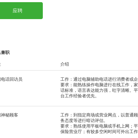
做过独立开发，非开源程序二次开发；
具备一年或以上相关项目开发经验。
应聘
名兼职
位
介绍
职电话回访员
工作：通过电脑辅助电话进行消费者或企
要求：能熟练操作电脑进行在线工作，家
话标准，语言表达能力强，吐字清晰。平
台工作经验者优先。
职神秘顾客
工作：到指定商场或营业网点，以普通顾
务态度等进行暗访评估。
要求：熟练使用平板电脑或手机上网；平
保险营业厅；有较多空闲时间可外出工作