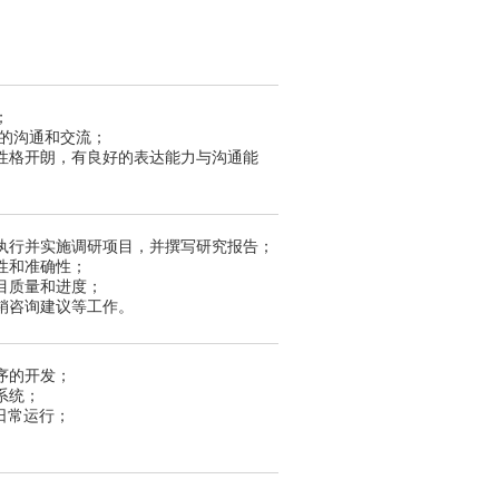
；
方的沟通和交流；
性格开朗，有良好的表达能力与沟通能
执行并实施调研项目，并撰写研究报告；
性和准确性；
目质量和进度；
销咨询建议等工作。
序的开发；
系统；
日常运行；
vascript；
hp,yii等；